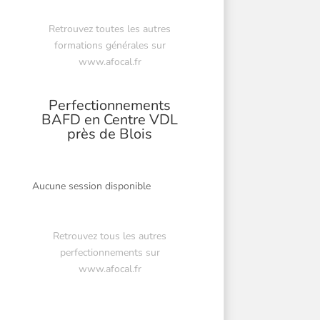
Retrouvez toutes les autres
formations générales sur
www.afocal.fr
Perfectionnements
BAFD en Centre VDL
près de Blois
Aucune session disponible
Retrouvez tous les autres
perfectionnements sur
www.afocal.fr